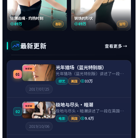
狂潮追缉 - 灼热时刻
钢铁的形状
89万
89万
喜剧
冒险
最新更新
查看更多 →
光年猎场（蓝光特别版）
NEW
光年猎场（蓝光特别版）讲述了一段在
01
美国背景下的喜剧故事，围绕斯嘉丽·
33万
综艺
美国
约翰逊饰演的主角逐层展开，人物动机
2017/07/25
与命运转折相互牵引，节奏紧凑、情绪
克制。
极地与尽头·暗潮
NEW
极地与尽头·暗潮讲述了一段在英国背
02
景下的悬疑故事，围绕蒂尔达·斯文顿
9.6万
电影
英国
饰演的主角逐层展开，人物动机与命运
2019/10/06
转折相互牵引，节奏紧凑、情绪克制。