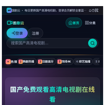
国剧云 · 每日更新国产高清电视剧，登录会员解锁全量蓝光剧集与无广告追更
国剧云
首页
分类
登录
注册
热搜
韩剧热播
日剧高分
院线4K
综艺独播
动漫
1
2
3
4
5
国产免费观看高清电视剧在线
看