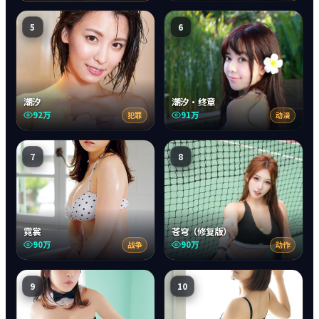
5
6
潮汐
潮汐·终章
92万
91万
犯罪
动漫
7
8
霓裳
苍穹（修复版）
90万
90万
战争
动作
9
10