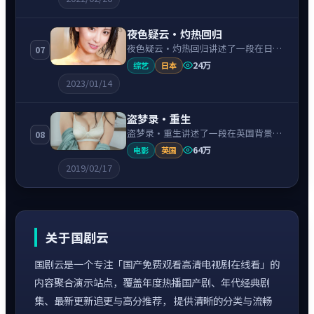
引，节奏紧凑、情绪克制。
夜色疑云·灼热回归
夜色疑云·灼热回归讲述了一段在日本
07
背景下的犯罪故事，围绕阿部宽饰演的
24万
综艺
日本
主角逐层展开，人物动机与命运转折相
2023/01/14
互牵引，节奏紧凑、情绪克制。
盗梦录·重生
盗梦录·重生讲述了一段在英国背景下
08
的爱情故事，围绕凯特·温斯莱特饰演
64万
电影
英国
的主角逐层展开，人物动机与命运转折
2019/02/17
相互牵引，节奏紧凑、情绪克制。
关于国剧云
国剧云是一个专注「国产免费观看高清电视剧在线看」的
内容聚合演示站点，覆盖年度热播国产剧、年代经典剧
集、最新更新追更与高分推荐， 提供清晰的分类与流畅