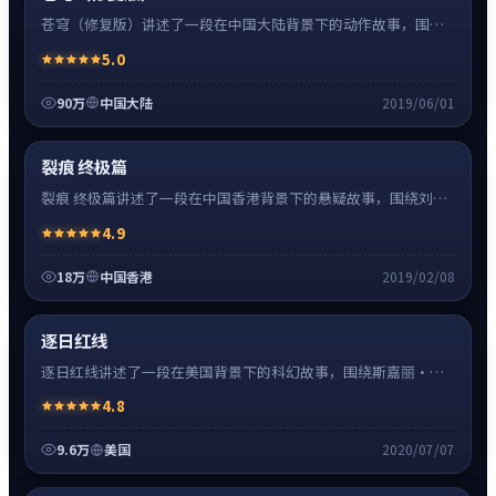
苍穹（修复版）讲述了一段在中国大陆背景下的动作故事，围绕
张译饰演的主角逐层展开，人物动机与命运转折相互牵引，节奏
5.0
紧凑、情绪克制。
90万
中国大陆
2019/06/01
悬疑
8:27
热
超清4K
裂痕 终极篇
裂痕 终极篇讲述了一段在中国香港背景下的悬疑故事，围绕刘德
华饰演的主角逐层展开，人物动机与命运转折相互牵引，节奏紧
4.9
凑、情绪克制。
18万
中国香港
2019/02/08
科幻
16:34
热
高清
逐日红线
逐日红线讲述了一段在美国背景下的科幻故事，围绕斯嘉丽·约
翰逊饰演的主角逐层展开，人物动机与命运转折相互牵引，节奏
4.8
紧凑、情绪克制。
9.6万
美国
2020/07/07
爱情
24:41