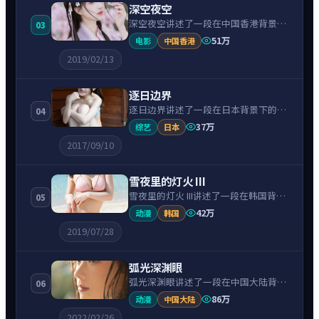
深空夜空
深空夜空讲述了一段在中国香港背景下
03
的爱情故事，围绕黄秋生饰演的主角逐
51万
电影
中国香港
层展开，人物动机与命运转折相互牵
2019/02/13
引，节奏紧凑、情绪克制。
逐日边界
逐日边界讲述了一段在日本背景下的科
04
幻故事，围绕吉冈秀隆饰演的主角逐层
37万
综艺
日本
展开，人物动机与命运转折相互牵引，
2017/09/10
节奏紧凑、情绪克制。
雪夜里的灯火 III
雪夜里的灯火 III讲述了一段在韩国背景
05
下的战争故事，围绕裴秀智饰演的主角
42万
动漫
韩国
逐层展开，人物动机与命运转折相互牵
2019/07/28
引，节奏紧凑、情绪克制。
弧光深渊眼
弧光深渊眼讲述了一段在中国大陆背景
06
下的喜剧故事，围绕张子枫饰演的主角
86万
动漫
中国大陆
逐层展开，人物动机与命运转折相互牵
2022/02/26