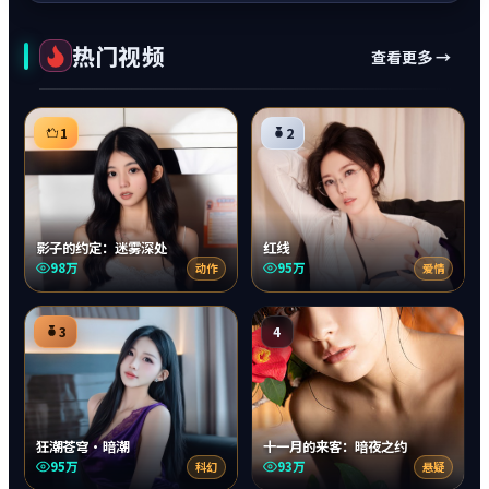
热门视频
查看更多 →
1
2
影子的约定：迷雾深处
红线
98万
95万
动作
爱情
3
4
狂潮苍穹·暗潮
十一月的来客：暗夜之约
95万
93万
科幻
悬疑