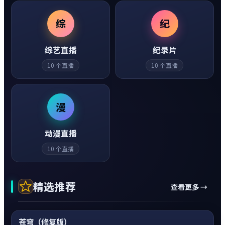
综
纪
综艺直播
纪录片
10
个直播
10
个直播
漫
动漫直播
10
个直播
精选推荐
查看更多 →
动作
0:20
神作
超清4K
苍穹（修复版）