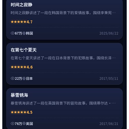
热
超清4K
时间之寂静
时间之寂静讲述了一段在韩国背景下的爱情故事，围绕李秉宪饰
演的主角逐层展开，人物动机与命运转折相互牵引，节奏紧凑、
4.7
情绪克制。
67万
韩国
2025/06/22
犯罪
32:48
神作
超清4K
在第七个夏天
在第七个夏天讲述了一段在日本背景下的犯罪故事，围绕长泽雅
美饰演的主角逐层展开，人物动机与命运转折相互牵引，节奏紧
4.6
凑、情绪克制。
22万
日本
2017/05/11
冒险
0:55
热
超清4K
暴雪锈海
暴雪锈海讲述了一段在英国背景下的冒险故事，围绕蒂尔达·斯
文顿饰演的主角逐层展开，人物动机与命运转折相互牵引，节奏
4.5
紧凑、情绪克制。
76万
英国
2017/06/21